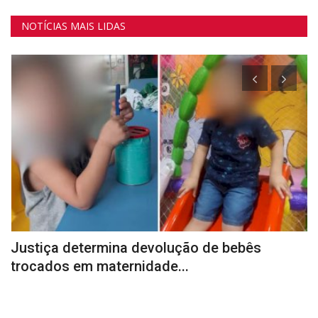
CLASSIFICADOS
NOTÍCIAS MAIS LIDAS
VÍDEOS
NOTÍCIAS
CONECTE-SE
REGISTO
Justiça determina devolução de bebês
D
trocados em maternidade...
d
da-
O 
Fó