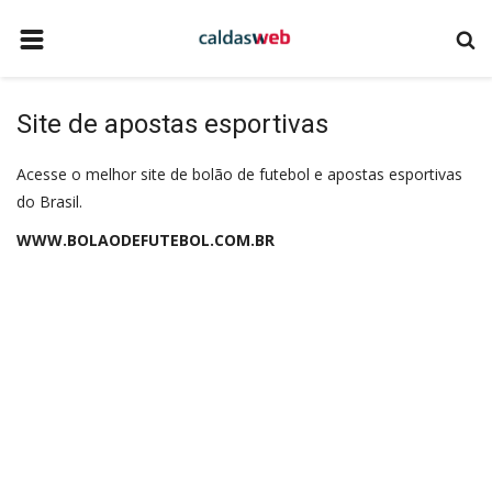
HOME
Site de apostas esportivas
NOTÍCIAS
Acesse o melhor site de bolão de futebol e apostas esportivas
COMO ANUNCIAR
do Brasil.
EMPRESAS DE TECNOLOGIA
WWW.BOLAODEFUTEBOL.COM.BR
SITE DE APOSTAS ESPORTIVAS
QUEM SOMOS
CALDAS NOVAS
CONTATO
EVENTOS
TECNOLOGIA