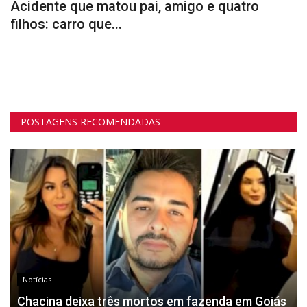
a
Acidente que matou pai, amigo e quatro
D
filhos: carro que...
6
Ap
32
POSTAGENS RECOMENDADAS
Notícias
Chacina deixa três mortos em fazenda em Goiás