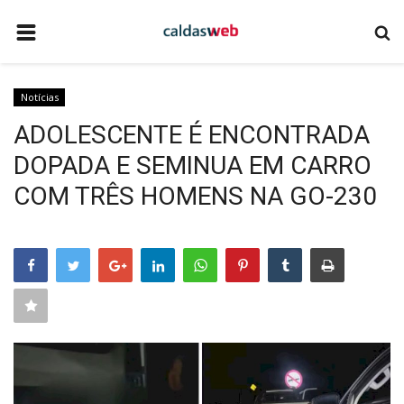
HOME
Notícias
NOTÍCIAS
ADOLESCENTE É ENCONTRADA
COMO ANUNCIAR
DOPADA E SEMINUA EM CARRO
EMPRESAS DE TECNOLOGIA
COM TRÊS HOMENS NA GO-230
SITE DE APOSTAS ESPORTIVAS
QUEM SOMOS
CALDAS NOVAS
CONTATO
EVENTOS
TECNOLOGIA