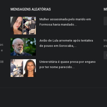
MENSAGENS ALEATÓRIAS
M
Mulher assassinada pelo marido em
Formosa havia mandado...
In
Avião de Lula arremete após tentativa
oas
in
de pouso em Sorocaba,...
 e
a
208
Universitária é quase presa por engano
por ter nome parecido...
.