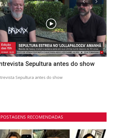
ntrevista Sepultura antes do show
Corretora 
sabe e o que
trevista Sepultura antes do show
POSTAGENS RECOMENDADAS