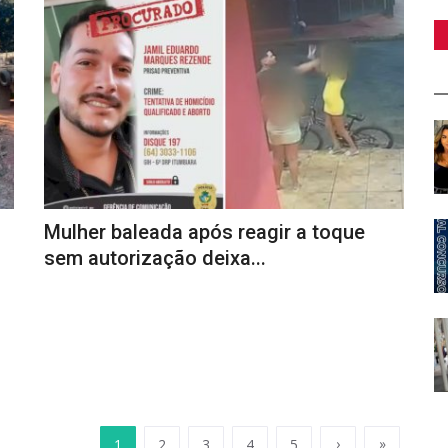
Mulher baleada após reagir a toque
sem autorização deixa...
›
»
1
2
3
4
5