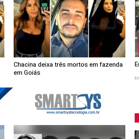
A
Prefeitura em Goiás lança edital para
E
Chacina deixa três mortos em fazenda
COM...
processo seletivo...
em Goiás
En
São 269 vagas imediatas e de cadastro reserva para nível
alfabetizado, fundamental,...