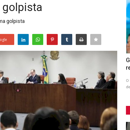
 golpista
ma golpista
ogle
2025
Virginia diz que Leonardo a inspira e
G
comemora que ‘sogro...
r
O 
de