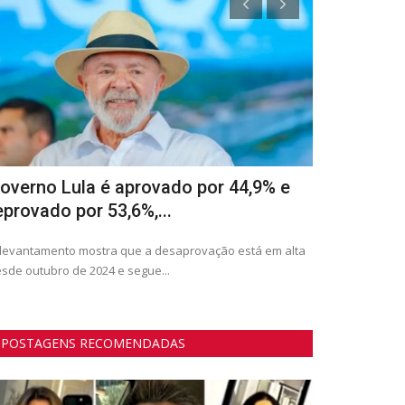
overno Lula é aprovado por 44,9% e
Desaprovaç
eprovado por 53,6%,...
chega a 61
levantamento mostra que a desaprovação está em alta
Aprovação teve 
sde outubro de 2024 e segue...
e caiu de 32% p
POSTAGENS RECOMENDADAS