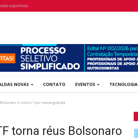
ostas esportivas
ALDAS NOVAS
CONTATO
EVENTOS
TECNOLOGI
Bolsonaro e outros 7 por trama golpista
F torna réus Bolsonaro