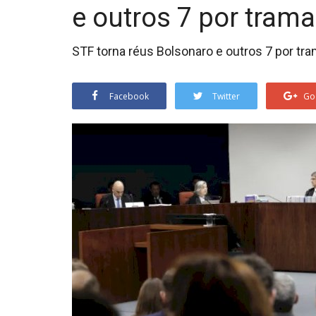
e outros 7 por trama
STF torna réus Bolsonaro e outros 7 por tra
Facebook
Twitter
Go
o que falta
Sepultura Lollapallooza Brasil 
cina...
Sepultura Lollapallooza Brasil 2025