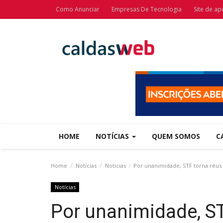
Como Anunciar
Empresas De Tecnologia
Site de ap
HOME
NOTÍCIAS
QUEM SOMOS
C
Home
Notícias
Notícias
Por unanimidade, STF torna réus 
Notícias
Por unanimidade, ST